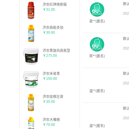
济农红钾焕新版
￥31.00
济农高能多加
￥30.00
济农黑旋风高氮型
￥275.00
济农禾易青
￥150.00
济农促根壮苗
￥35.00
济农大嘴根
￥70.00