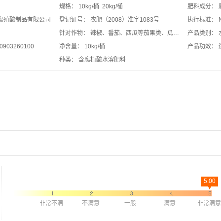
规格：
10kg/桶 20kg/桶
肥料成分：
腐殖酸制品有限公司
登记证号：
农肥（2008）准字1083号
执行标准：
针对作物：
辣椒、番茄、西瓜等茄果类、瓜类、大白菜、...
产品类别：
-0903260100
净含量：
10kg/桶
产品功效：
种类：
含腐植酸水溶肥料