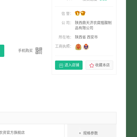
信 誉：
公 司：
陕西鼎天济农腐殖酸制
品有限公司
所在地：
陕西省 西安市
工商执照：

手机购买


进入店铺
收藏本店
A农资官方旗舰店
规格参数