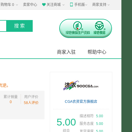
购物车
0
卖家中心
关注商城
手机版
商家支持


商家入驻
帮助中心
抗逆。
累计销量
用户评价
CGA农资官方旗舰店
0
58人评价
描述相符
5.00
5.00
服务态度
5.00
综合
发货速度
5.00