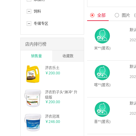
饲料
冬储专区
店内排行榜
销售量
收藏数
济农乐土
￥200.00
济农豹子头“淋冲” 升
级版
￥200.00
济农冠溉
￥246.00