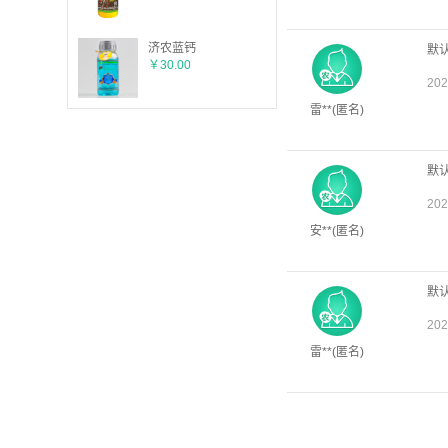
济农蓝钙
￥30.00