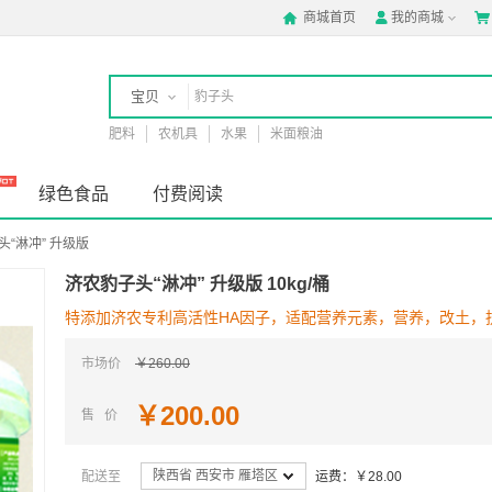
商城首页
我的商城



宝贝
肥料
农机具
水果
米面粮油
店铺
绿色食品
付费阅读
头“淋冲” 升级版
济农豹子头“淋冲” 升级版 10kg/桶
特添加济农专利高活性HA因子，适配营养元素，营养，改土，
市场价
￥260.00
￥200.00
售 价
陕西省 西安市 雁塔区
配送至
运费：￥28.00