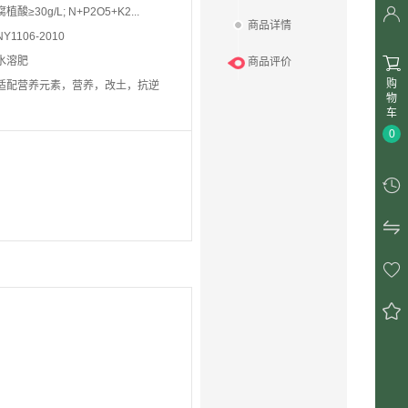

腐植酸≥30g/L; N+P2O5+K2...
商品详情
NY1106-2010

水溶肥
商品评价
购
适配营养元素，营养，改土，抗逆
物
车
0



