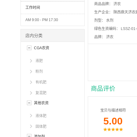
商品品牌：
济农
工作时间
生产企业：
陕西鼎天济农
AM 9:00 - PM 17:30
剂型：
水剂
绿色生资编码：
LSSZ-01
店内分类
品牌：
济农
CGA农资
液肥
粉剂
有机肥
复混肥
其他农资
液体肥
固体肥
添加剂