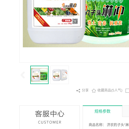

分享

收藏商品(5人气)
规格参数
商品名称：
济农豹子头“淋