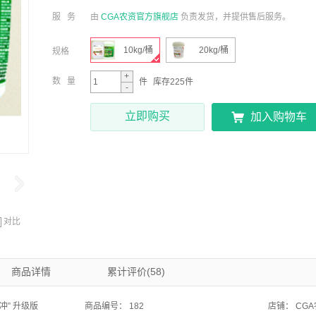
CGA农资官方旗舰店
服 务
由
负责发货，并提供售后服务。
10kg/桶
20kg/桶
规格
+
数 量
件
库存225件
-
立即购买

加入购物车

对比
商品详情
累计评价(58)
冲” 升级版
商品编号：
182
店铺：
CG