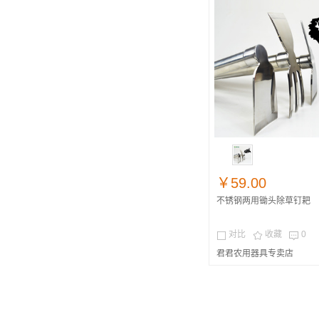
￥59.00
不锈钢两用锄头除草钉耙
对比
收藏
0



君君农用器具专卖店