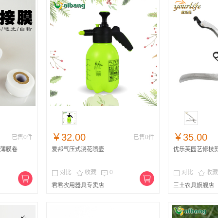
￥32.00
￥35.00
已售0件
已售0件
薄膜卷
爱邦气压式浇花喷壶
优乐芙园艺修枝
对比
收藏
0
对比
收藏





君君农用器具专卖店
三土农具旗舰店