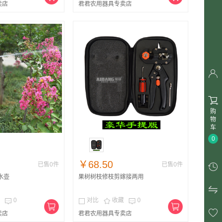
卖店
君君农用器具专卖店


购
物
车
0
￥68.50
已售0件
已售0件

洒水壶
果树树枝修枝剪嫁接两用

0
对比
收藏
0





卖店
君君农用器具专卖店