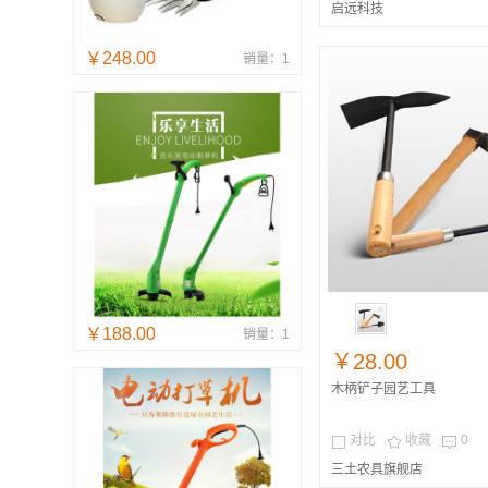
启远科技
￥248.00
销量：1
￥188.00
销量：1
￥28.00
木柄铲子园艺工具
对比
收藏
0



三土农具旗舰店