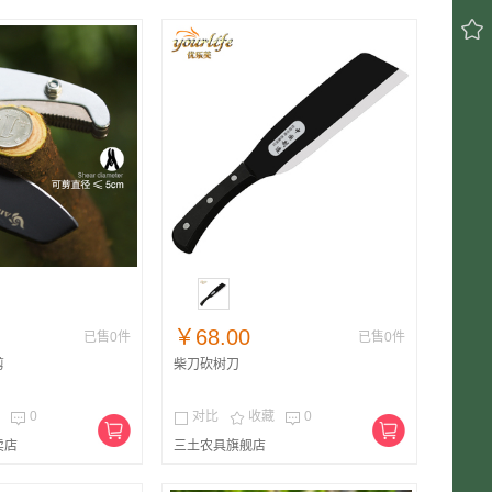

￥68.00
已售0件
已售0件
剪
柴刀砍树刀
0
对比
收藏
0




卖店
三土农具旗舰店