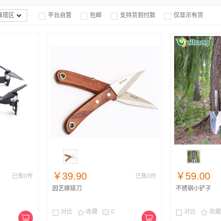
雁塔区
平台自营
包邮
支持货到付款
仅显示有货




￥39.90
￥59.00
已售0件
已售0件
园艺嫁接刀
不锈钢小铲子
对比
收藏
0
对比
收藏




