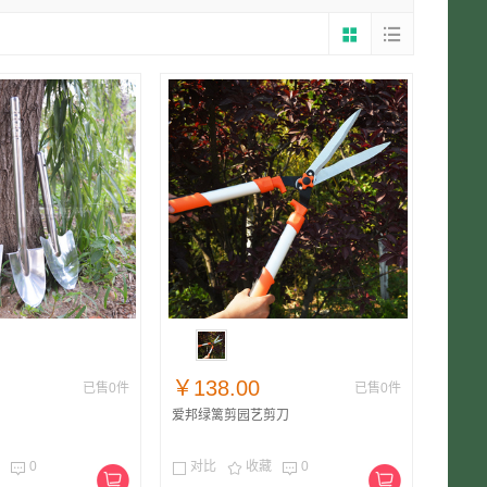
￥138.00
已售0件
已售0件
爱邦绿篱剪园艺剪刀
0
对比
收藏
0



