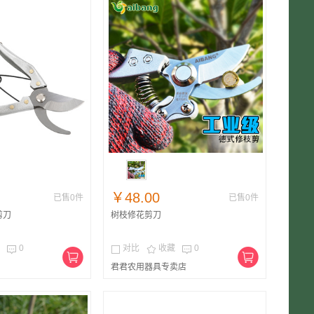
￥48.00
已售0件
已售0件
剪刀
树枝修花剪刀
0
对比
收藏
0




君君农用器具专卖店