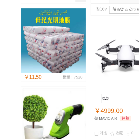
配送至
陕西省 西安市 
￥11.50
销量：7520
￥4999.00
御 MAVIC AIR
包邮
对比
收藏
0


