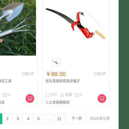
￥88.00
已售0件
已售0件
种花工具
优乐芙高枝剪高空锯子
0
对比
收藏
0




卖店
三土农具旗舰店
2
3
4
5
...
11
下一页
共206条记录