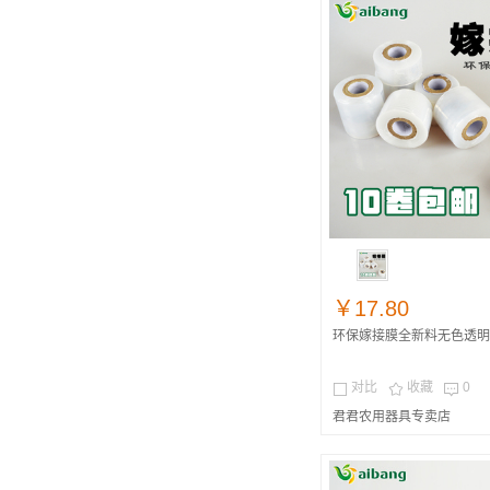
￥17.80
环保嫁接膜全新料无色透明
对比
收藏
0



君君农用器具专卖店