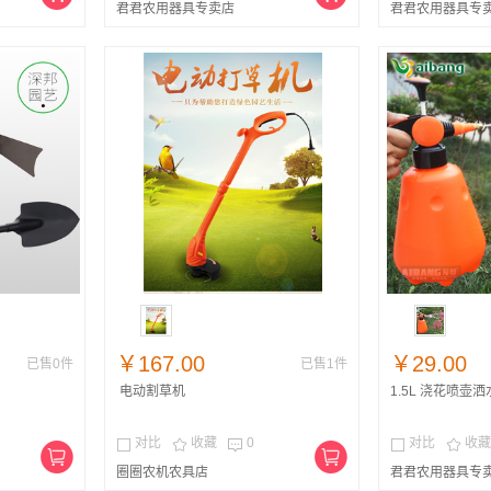
君君农用器具专卖店
君君农用器具专
￥167.00
￥29.00
已售0件
已售1件
电动割草机
1.5L 浇花喷壶
对比
收藏
0
对比
收藏





圈圈农机农具店
君君农用器具专