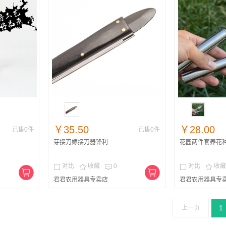
￥35.50
￥28.00
已售0件
已售0件
芽接刀嫁接刀器锋利
花园两件套养花
对比
收藏
0
对比
收藏





君君农用器具专卖店
君君农用器具专
1
上一页