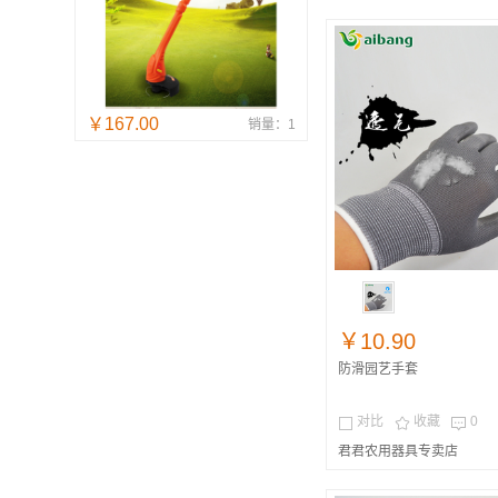
￥167.00
销量：1
￥10.90
防滑园艺手套
对比
收藏
0



君君农用器具专卖店