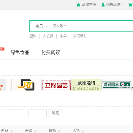
商城首页
我的商城



宝贝
肥料
农机具
水果
米面粮油
店铺
绿色食品
付费阅读
确定
新品
评论
价格
人气