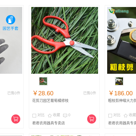
￥28.60
￥186.00
已售0件
已售0件
花剪刀园艺葡萄橘修枝
粗枝剪伸缩大力
对比
收藏
0
对比
收藏





君君农用器具专卖店
君君农用器具专