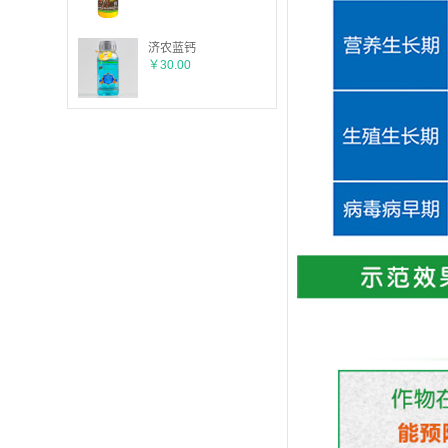
济农蓝钙
￥30.00