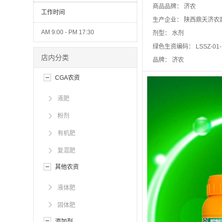
商品品牌：
济农
工作时间
生产企业：
陕西鼎天济农
AM 9:00 - PM 17:30
剂型：
水剂
绿色生资编码：
LSSZ-01
店内分类
品牌：
济农
CGA农资
液肥
粉剂
有机肥
复混肥
其他农资
液体肥
固体肥
添加剂