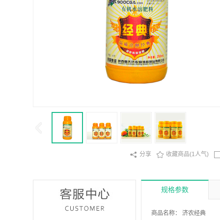

分享

收藏商品(1人气)
规格参数
商品名称：
济农经典