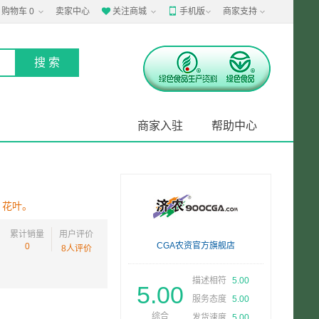
购物车
0
卖家中心
关注商城
手机版
商家支持


商家入驻
帮助中心
、花叶。
累计销量
用户评价
CGA农资官方旗舰店
0
8人评价
描述相符
5.00
5.00
服务态度
5.00
综合
发货速度
5.00