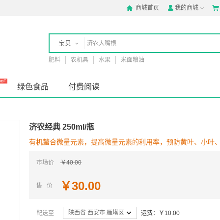
商城首页
我的商城



宝贝
肥料
农机具
水果
米面粮油
店铺
绿色食品
付费阅读
济农经典 250ml/瓶
有机螯合微量元素，提高微量元素的利用率，预防黄叶、小叶
市场价
￥40.00
￥30.00
售 价
陕西省 西安市 雁塔区
配送至
运费：￥10.00