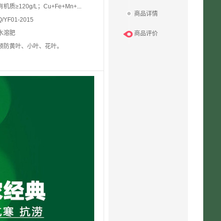
有机质≥120g/L；Cu+Fe+Mn+...
商品详情
Q/YF01-2015
水溶肥
商品评价
预防黄叶、小叶、花叶。