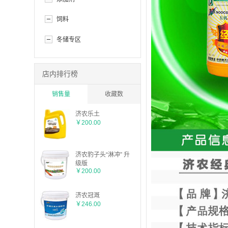
饲料
冬储专区
店内排行榜
销售量
收藏数
济农乐土
￥200.00
济农豹子头“淋冲” 升
级版
￥200.00
济农冠溉
￥246.00