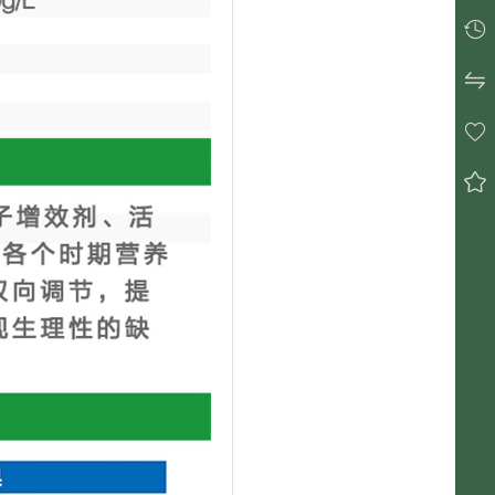



