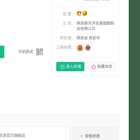
信 誉：
公 司：
陕西鼎天济农腐殖酸制
品有限公司
所在地：
陕西省 西安市
工商执照：

手机购买


进入店铺
收藏本店
A农资官方旗舰店
规格参数