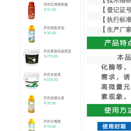
济农红钾焕新版
￥31.00
济农高能多加
￥30.00
济农黑旋风高氮型
￥275.00
济农禾易青
￥150.00
济农促根壮苗
￥35.00
济农大嘴根
￥70.00