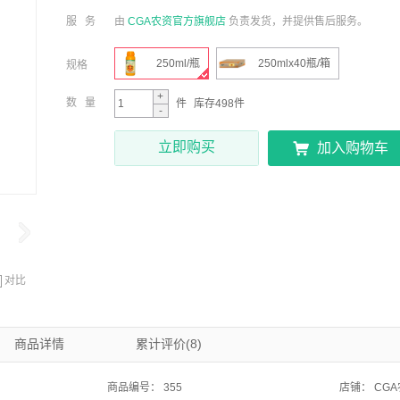
CGA农资官方旗舰店
服 务
由
负责发货，并提供售后服务。
250ml/瓶
250mlx40瓶/箱
规格
+
数 量
件
库存498件
-
立即购买

加入购物车

对比
商品详情
累计评价(8)
商品编号：
355
店铺：
CG