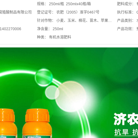
规格：
250ml/瓶 250mlx40瓶/箱
肥料成分：
腐殖酸制品有限公司
登记证号：
农肥（2005）准字0467号
执行标准：
针对作物：
小麦、玉米、棉花、苗木、苹果、马铃薯、芹...
产品类别：
-1402270006
净含量：
250ml
产品功效：
种类：
有机水溶肥料