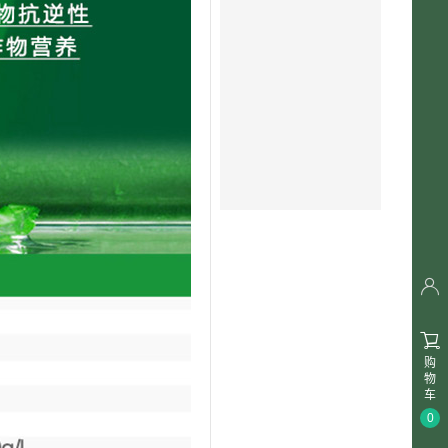


购
物
车
0