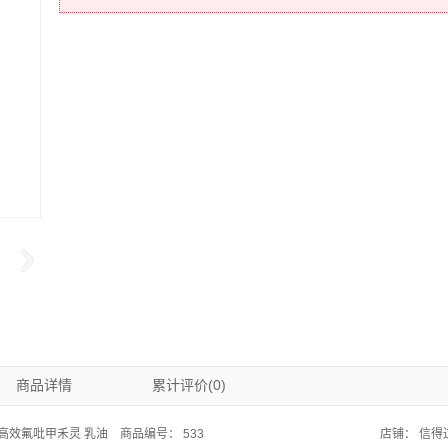
商品详情
累计评价(0)
/L高效氟吡甲禾灵 乳油
商品编号：
533
店铺：
信得