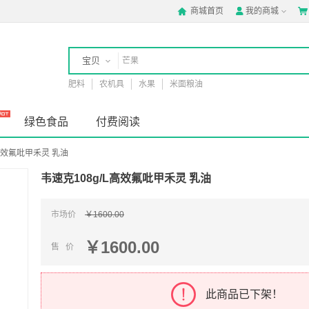
商城首页
我的商城



宝贝
肥料
农机具
水果
米面粮油
店铺
绿色食品
付费阅读
L高效氟吡甲禾灵 乳油
韦速克108g/L高效氟吡甲禾灵 乳油
市场价
￥1600.00
￥1600.00
售 价
此商品已下架！