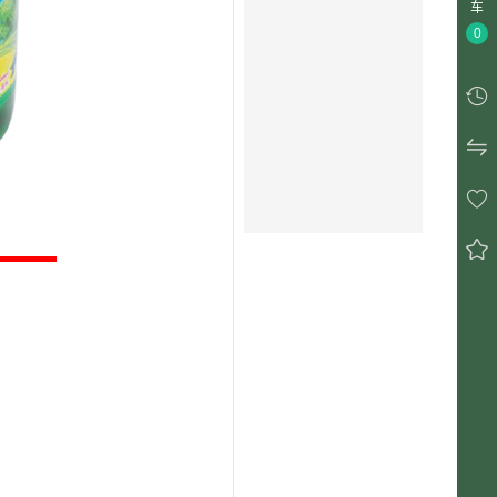
车
0



