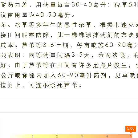
5.00
▼