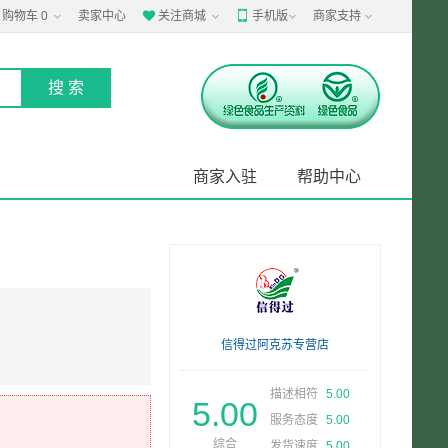
购物车
0
卖家中心
关注商城
手机版
商家支持


商家入驻
帮助中心
信得过阿克苏专营店
描述相符
5.00
5.00
服务态度
5.00
综合
发货速度
5.00