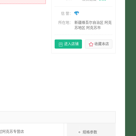
信 誉：
所在地：
新疆维吾尔自治区 阿克
苏地区 阿克苏市


进入店铺
收藏本店
过阿克苏专营店
规格参数